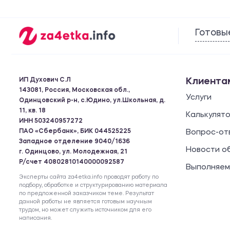
Готовы
ИП Духович С.Л
Клиента
143081, Россия, Московская обл.,
Услуги
Одинцовский р-н, с.Юдино, ул.Школьная, д.
11, кв. 18
Калькулят
ИНН 503240957272
ПАО «Сбербанк», БИК 044525225
Вопрос-от
Западное отделение 9040/1636
Новости о
г. Одинцово, ул. Молодежная, 21
Р/счет 40802810140000092587
Выполняем
Эксперты сайта za4etka.info проводят работу по
подбору, обработке и структурированию материала
по предложенной заказчиком теме. Результат
данной работы не является готовым научным
трудом, но может служить источником для его
написания.