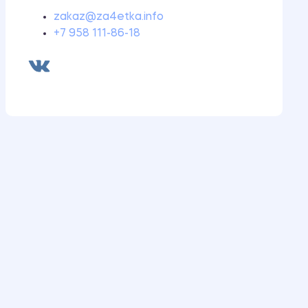
Ответы на билеты
zakaz@za4etka.info
+7 958 111-86-18