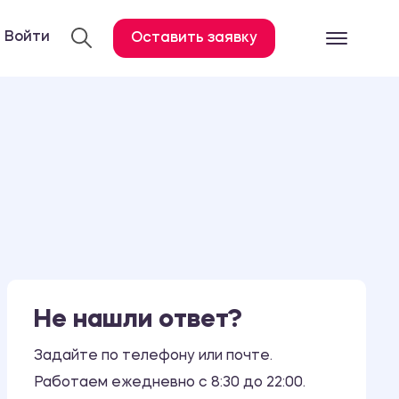
Войти
Оставить заявку
Готовые работ
Все услуги
Дипломная работа
Курсовая работа
Контрольная работа
Лабораторная работа
Отчет по практике
Не нашли ответ?
Диссертация
План-конспект
Задайте по телефону или почте.
Работаем ежедневно с 8:30 до 22:00.
Дневник по практике