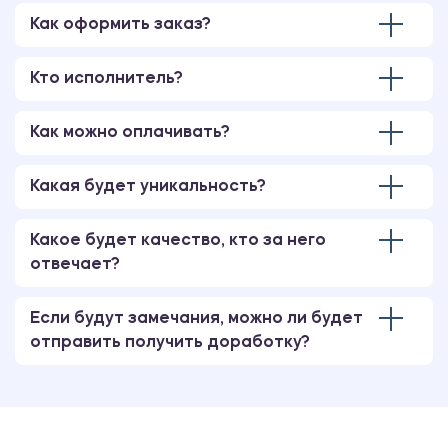
Как оформить заказ?
480.00 ₽
Эссе
Кто исполнитель?
Как можно оплачивать?
Какой он, современный педагог?
480.00 ₽
Какая будет уникальность?
Эссе
Какое будет качество, кто за него
отвечает?
Деньги и брак. Конфликты на почве
различного отношения к деньгам и
супружеское благополучие
Если будут замечания, можно ли будет
отправить получить доработку?
480.00 ₽
Эссе
Сексуальная жизнь человека через