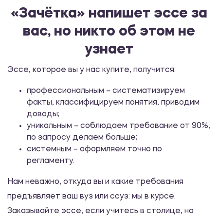
Инструментальные методы
«Зачётка» напишет эссе за
диагностики психических состояний
вас, но никто об этом не
480.00 ₽
узнает
Эссе
Эссе, которое вы у нас купите, получится:
Стратегический контроль, его фазы
профессиональным – систематизируем
480.00 ₽
факты, классифицируем понятия, приводим
Эссе
доводы;
уникальным – соблюдаем требование от 90%,
по запросу делаем больше;
Цели, задачи и функции
системным – оформляем точно по
бюджетирования
регламенту.
480.00 ₽
Нам неважно, откуда вы и какие требования
Эссе
предъявляет ваш вуз или ссуз: мы в курсе.
Заказывайте эссе, если учитесь в столице, на
Анализ жизненной ситуации Ли