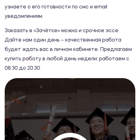
Эссе
узнаете о его готовности по смс и email
уведомлениям.
Управление рисками в компании
Заказать в «Зачётке» можно и срочное эссе.
480.00 ₽
Дайте нам один день – качественная работа
Эссе
будет ждать вас в личном кабинете. Предлагаем
купить работу в любой день недели: работаем с
If I Had a Million Dollars
08:30 до 20:30.
480.00 ₽
Эссе
Инструментальные методы
диагностики психических расстройств
480.00 ₽
Эссе