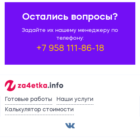
призму истории: как меняются наши
представления
Остались вопросы?
480.00 ₽
Задайте их нашему менеджеру по
Эссе
телефону:
+7 958 111-86-18
Опека и попечительство в праве РФ:
новации гражданского
законодательства
500.00 ₽
Эссе
Готовые работы
Наши услуги
Г.Г. Орлов 1734-1783 гг.
Калькулятор стоимости
480.00 ₽
Эссе