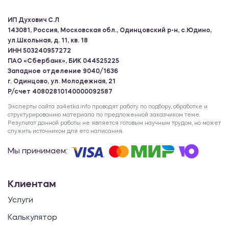
Самоконтроль занимающихся
ИП Духович С.Л
физическими упражнениями
143081, Россия, Московская обл., Одинцовский р-н, с.Юдино,
ул.Школьная, д. 11, кв. 18
480.00 ₽
ИНН 503240957272
ПАО «Сбербанк», БИК 044525225
Эссе
Западное отделение 9040/1636
г. Одинцово, ул. Молодежная, 21
Р/счет 40802810140000092587
Выбор ключевых факторов и расчет
количественных показателей работы
Эксперты сайта za4etka.info проводят работу по подбору, обработке и
структурированию материала по предложенной заказчиком теме.
склада (KPI)
Результат данной работы не является готовым научным трудом, но может
служить источником для его написания.
480.00 ₽
Мы принимаем:
Эссе
Клиентам
Парламент в системе государственной
власти
Услуги
480.00 ₽
Калькулятор