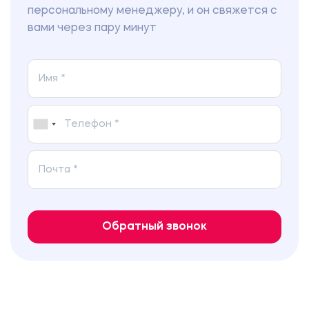
власти
персональному менеджеру, и он свяжется с
вами через пару минут
480.00 ₽
Эссе
Зачем нужны современному бизнесу
информационные технологии
480.00 ₽
Эссе
Вклад К. Штайнера в теорию
трансактного анализа
Обратный звонок
480.00 ₽
Эссе