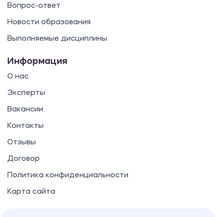
Вопрос-ответ
Эссе
Новости образования
Зачем нужны современному бизнесу
Выполняемые дисциплины
информационные технологии
Информация
480.00 ₽
О нас
Эссе
Эксперты
Вакансии
Вклад К. Штайнера в теорию
трансактного анализа
Контакты
480.00 ₽
Отзывы
Эссе
Договор
Политика конфиденциальности
Инструментальные методы
Карта сайта
диагностики психических состояний
480.00 ₽