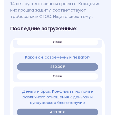
Эволюция нормы-дефиниции
14 лет существования проекта. Каждая из
национальная безопасность в
них прошла защиту, соответствуют
законодательстве Российской
требованиям ФГОС. Ищите свою тему...
Федерации
480.00 ₽
Последние загруженные:
Эссе
Какой он, современный педагог?
480.00 ₽
Эссе
Деньги и брак. Конфликты на почве
различного отношения к деньгам и
супружеское благополучие
480.00 ₽