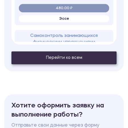
480.00 ₽
Эссе
Самоконтроль занимающихся
физическими упражнениями
480.00 ₽
Эссе
Перейти ко всем
Выбор ключевых факторов и расчет
количественных показателей работы
склада (KPI)
480.00 ₽
Хотите оформить заявку на
Эссе
выполнение работы?
Парламент в системе государственной
Отправьте свои данные через форму