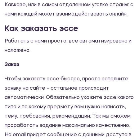
Кавказе, или в самом отдаленном уголке страны: с
Чандлера-главного героя фильма
Манчестер у моря методом
нами каждый может взаимодействовать онлайн.
психоанализа З.Фрейда
Как заказать эссе
480.00 ₽
Работать с нами просто, все автоматизировано и
Эссе
налажено.
Семейная медиация
Заказ
480.00 ₽
Чтобы заказать эссе быстро, просто заполните
Эссе
заявку на сайте – остальное происходит
автоматически. Обязательно укажите эссе какого
Мотивы и ценности сотрудника: менять
типа и по какому предмету вам нужно написать,
или смириться?
тему, требования, рекомендации. Так мы сможем
480.00 ₽
проработать задание максимально качественно.
Эссе
На email придет сообщение с данными доступа в