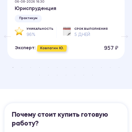
06-08-2026 16:30
Юриспруденция
Практикум
УНИКАЛЬНОСТЬ
СРОК ВЫПОЛНЕНИЯ
96%
5 ДНЕЙ
957 ₽
Эксперт:
Ковлагин Ю.
Психология
1200.00 ₽
Почему стоит купить готовую
Практикум
работу?