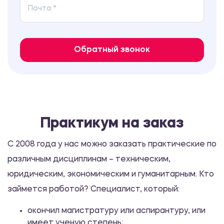
Способы вычисления достоверности
различий между двумя независимыми
результатами
Обратный звонок
1200.00 ₽
Практикум
Биографический опросник
Практикум на заказ
1200.00 ₽
С 2008 года у нас можно заказать практические по
Практикум
различным дисциплинам – техническим,
юридическим, экономическим и гуманитарным. Кто
Практикум Общепсихологический
практикум. Часть 3
займется работой? Специалист, который:
5700.00 ₽
окончил магистратуру или аспирантуру, или
имеет ученую степень;