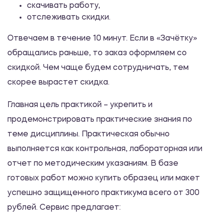
скачивать работу,
Практикум
отслеживать скидки.
Отвечаем в течение 10 минут. Если в «Зачётку»
Методика преподавания русской
литературы
обращались раньше, то заказ оформляем со
скидкой. Чем чаще будем сотрудничать, тем
1200.00 ₽
скорее вырастет скидка.
Практикум
Главная цель практикой – укрепить и
Современный русский язык
продемонстрировать практические знания по
1200.00 ₽
теме дисциплины. Практическая обычно
выполняется как контрольная, лабораторная или
Практикум
отчет по методическим указаниям. В базе
готовых работ можно купить образец или макет
Психология
успешно защищенного практикума всего от 300
1200.00 ₽
рублей. Сервис предлагает:
Практикум