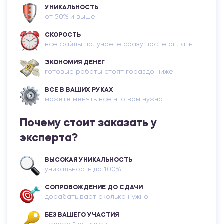
Лидерство и формирование команды
УНИКАЛЬНОСТЬ
от 50% и выше
1200.00 ₽
СКОРОСТЬ
Практикум
все файлы получаете сразу после оплаты
ЭКОНОМИЯ ДЕНЕГ
Математика
готовые работы стоят гораздо ниже
1200.00 ₽
ВСЕ В ВАШИХ РУКАХ
можете менять всё что вам нужно
Практикум
Почему стоит заказать у
Английский язык делового общения
эксперта?
1200.00 ₽
ВЫСОКАЯ УНИКАЛЬНОСТЬ
уникальность до 100%
Практикум
СОПРОВОЖДЕНИЕ ДО СДАЧИ
дорабатывает сколько нужно
Педагогика и психология девиантного
поведения
БЕЗ ВАШЕГО УЧАСТИЯ