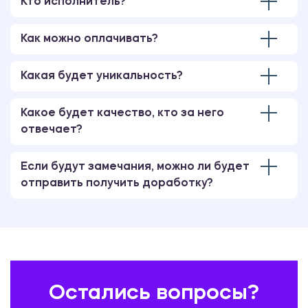
Кто исполнитель?
открытом воздухе
1200.00 ₽
Как можно оплачивать?
Практикум
Какая будет уникальность?
Химия
Какое будет качество, кто за него
1200.00 ₽
отвечает?
Практикум
Если будут замечания, можно ли будет
отправить получить доработку?
Общепсихологический практикум
1200.00 ₽
Практикум
Корпоративные информационные
Остались вопросы?
системы