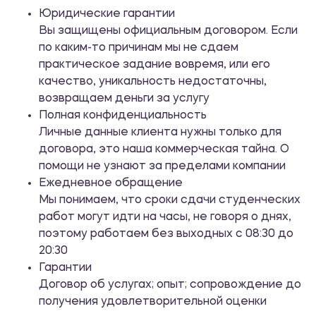
Юридические гарантии
Вы защищены официальным договором. Если
Лидерство и формирование команды
по каким-то причинам мы не сдаем
1200.00 ₽
практическое задание вовремя, или его
качество, уникальность недостаточны,
Практикум
возвращаем деньги за услугу
Полная конфиденциальность
Математика
Личные данные клиента нужны только для
договора, это наша коммерческая тайна. О
1200.00 ₽
помощи не узнают за пределами компании
Ежедневное обращение
Практикум
Мы понимаем, что сроки сдачи студенческих
работ могут идти на часы, не говоря о днях,
Английский язык делового общения
поэтому работаем без выходных с 08:30 до
20:30
1200.00 ₽
Гарантии
Практикум
Договор об услугах; опыт; сопровождение до
получения удовлетворительной оценки