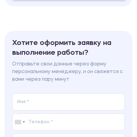
Практикум
Витаминные препараты
1200.00 ₽
Хотите оформить заявку на
Практикум
выполнение работы?
Технология изготовления
Отправьте свои данные через форму
лекарственных форм
персональному менеджеру, и он свяжется с
вами через пару минут
1200.00 ₽
Практикум
Математика
1200.00 ₽
Практикум