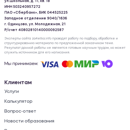
ул.Школьная, д. 11, кв. 18
ИНН 503240957272
Практикум
ПАО «Сбербанк», БИК 044525225
Западное отделение 9040/1636
г. Одинцово, ул. Молодежная, 21
Способы вычисления достоверности
Р/счет 40802810140000092587
различий между двумя независимыми
Эксперты сайта za4etka.info проводят работу по подбору, обработке и
результатами
структурированию материала по предложенной заказчиком теме.
Результат данной работы не является готовым научным трудом, но может
1200.00 ₽
служить источником для его написания.
Практикум
Мы принимаем:
Биографический опросник
Клиентам
1200.00 ₽
Услуги
Практикум
Калькулятор
Вопрос-ответ
Практикум Общепсихологический
Новости образования
практикум. Часть 3