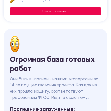
делаем "под ключ"
1200.00 ₽
Заказать у эксперта
Практикум
Эмпирические методы исследования в
психологии
1200.00 ₽
Практикум
Огромная база готовых
Макроэкономика
работ
1200.00 ₽
Они были выполнены нашими экспертами за
Практикум
14 лет существования проекта. Каждая из
них прошла защиту, соответствуют
требованиям ФГОС. Ищите свою тему...
Налоги и налогообложение
1200.00 ₽
Последние загруженные: