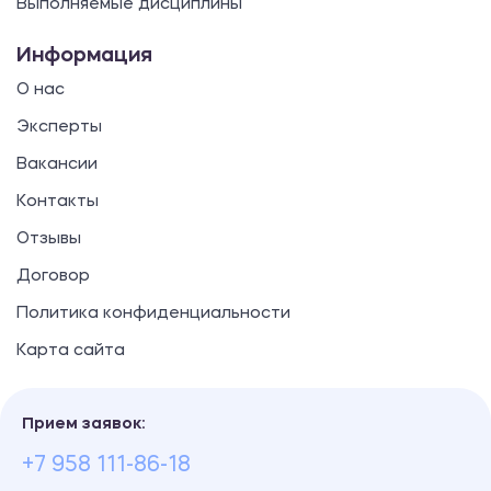
Выполняемые дисциплины
5700.00 ₽
Информация
Практикум
О нас
Построение психологического
Эксперты
исследования
Вакансии
1200.00 ₽
Контакты
Практикум
Отзывы
Договор
Компетентностный подход в
Политика конфиденциальности
управлении персоналом
Карта сайта
1200.00 ₽
Практикум
Прием заявок:
Компетентностный подход в
+7 958 111-86-18
управлении персоналом