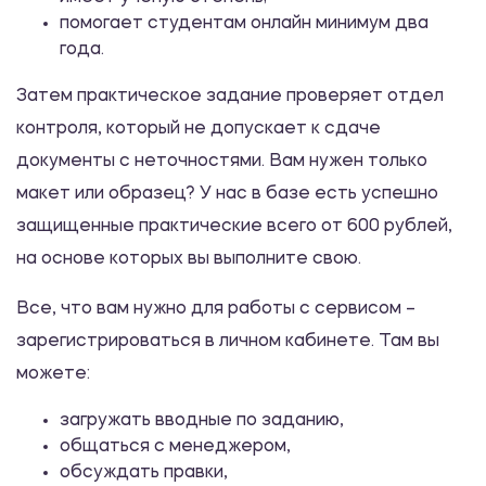
Практикум
помогает студентам онлайн минимум два
года.
Построение психологического
исследования
Затем практическое задание проверяет отдел
контроля, который не допускает к сдаче
1200.00 ₽
документы с неточностями. Вам нужен только
Практикум
макет или образец? У нас в базе есть успешно
защищенные практические всего от 600 рублей,
Компетентностный подход в
на основе которых вы выполните свою.
управлении персоналом
1200.00 ₽
Все, что вам нужно для работы с сервисом –
Практикум
зарегистрироваться в личном кабинете. Там вы
можете:
Компетентностный подход в
загружать вводные по заданию,
управлении персоналом
общаться с менеджером,
1200.00 ₽
обсуждать правки,