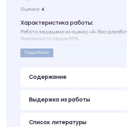
Оценка:
4
Характеристика работы:
Работа защищена на оценку «4» без дорабо
Уникальность свыше 60%.
Работа оформлена в соответствии с методи
Количество страниц - 57.
Подробнее
Содержание
Выдержка из работы
Список литературы