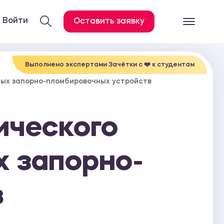
Войти
Оставить заявку
Готовые работ
Все услуги
Выполнено экспертами Зачётки c ❤️ к студентам
ых запорно-пломбировочных устройств
Дипломная работа
Курсовая работа
ического
Контрольная работа
Лабораторная работа
 запорно-
Отчет по практике
Диссертация
в
План-конспект
Дневник по практике