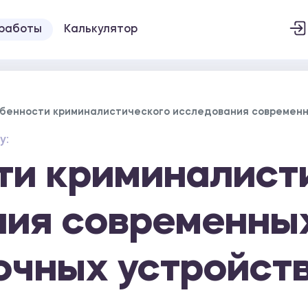
 работы
Калькулятор
бенности криминалистического исследования современн
у:
ти криминалист
ия современных
очных устройст