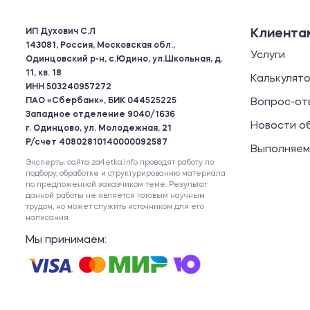
ИП Духович С.Л
Клиента
143081, Россия, Московская обл.,
Услуги
Одинцовский р-н, с.Юдино, ул.Школьная, д.
11, кв. 18
Калькулят
ИНН 503240957272
ПАО «Сбербанк», БИК 044525225
Вопрос-от
Западное отделение 9040/1636
Новости о
г. Одинцово, ул. Молодежная, 21
Р/счет 40802810140000092587
Выполняем
Эксперты сайта za4etka.info проводят работу по
подбору, обработке и структурированию материала
по предложенной заказчиком теме. Результат
данной работы не является готовым научным
трудом, но может служить источником для его
написания.
Мы принимаем: