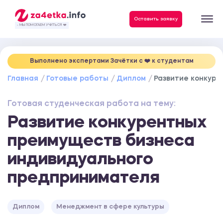
Данные, необходимые для качественного выполнения заказа
Оставить заявку
- МЫ ПОМОГАЕМ УЧИТЬСЯ ❤️
Выполнено экспертами Зачётки c ❤️ к студентам
Главная
Готовые работы
Диплом
Развитие конкур
Готовая студенческая работа на тему:
Развитие конкурентных
преимуществ бизнеса
индивидуального
предпринимателя
Диплом
Менеджмент в сфере культуры