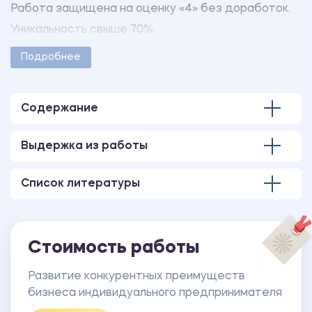
Работа защищена на оценку «4» без доработок.
Уникальность свыше 70%.
Работа оформлена в соответствии с
Подробнее
методическими указаниями учебного заведения.
Количество страниц - 65.
Содержание
В работе имеется презентация, выполненная в
программе MS PowerPoint.
Выдержка из работы
В работе также имеется следующее
приложение:
Список литературы
ПРИЛОЖЕНИЕ А Анализ конкурентов.
Стоимость работы
Развитие конкурентных преимуществ
бизнеса индивидуального предпринимателя