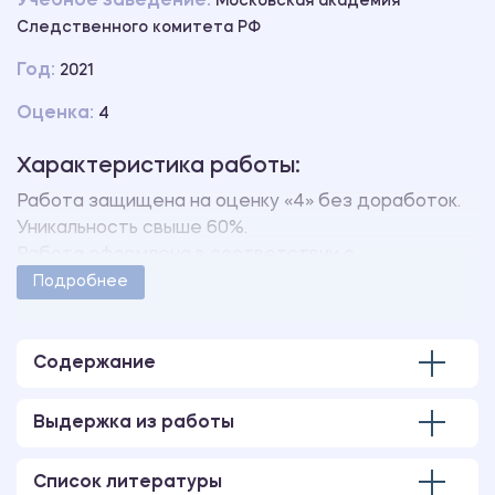
Учебное заведение:
Московская академия
Следственного комитета РФ
Год:
2021
Оценка:
4
Характеристика работы:
Работа защищена на оценку «4» без доработок.
Уникальность свыше 60%.
Работа оформлена в соответствии с
методическими указаниями учебного заведения.
Подробнее
Количество страниц - 14.
В работе имеется только 2 глава.
Содержание
Выдержка из работы
Список литературы