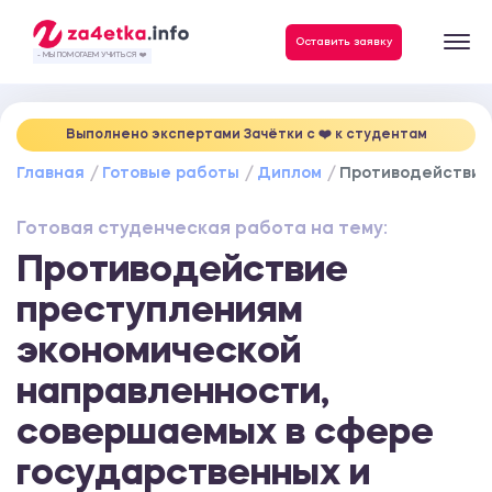
Данные, необходимые для качественного выполнения заказа
Оставить заявку
- МЫ ПОМОГАЕМ УЧИТЬСЯ ❤️
Выполнено экспертами Зачётки c ❤️ к студентам
Главная
Готовые работы
Диплом
Противодействие 
Готовая студенческая работа на тему:
Противодействие
преступлениям
экономической
направленности,
совершаемых в сфере
государственных и