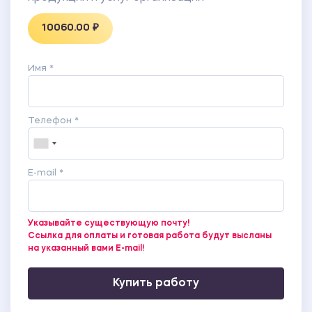
ПРИЛОЖЕНИЕ 6 Этапы реализации методики
10060.00 ₽
Mystery Guest.
ПРИЛОЖЕНИЕ 7 Шкала замечаний, выявленных
при проверке санитарного состояния помещений
Имя *
гостиницы «Кастрополь».
ПРИЛОЖЕНИЕ 8 Показатели эффективности
проекта.
Телефон *
E-mail *
Указывайте существующую почту!
Ссылка для оплаты и готовая работа будут высланы
на указанный вами E-mail!
Купить работу