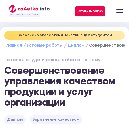
Данные, необходимые для качественного выполнения заказа
Оставить заявку
- МЫ ПОМОГАЕМ УЧИТЬСЯ ❤️
Выполнено экспертами Зачётки c ❤️ к студентам
Главная
Готовые работы
Диплом
Совершенствовани
Готовая студенческая работа на тему:
Совершенствование
управления качеством
продукции и услуг
организации
Диплом
Управление качеством