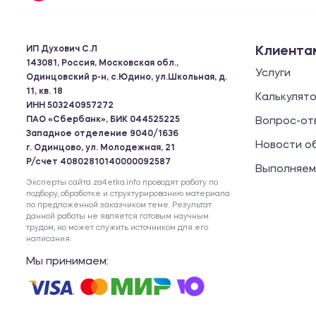
ИП Духович С.Л
Клиента
143081, Россия, Московская обл.,
Услуги
Одинцовский р-н, с.Юдино, ул.Школьная, д.
11, кв. 18
Калькулят
ИНН 503240957272
ПАО «Сбербанк», БИК 044525225
Вопрос-от
Западное отделение 9040/1636
Новости о
г. Одинцово, ул. Молодежная, 21
Р/счет 40802810140000092587
Выполняем
Эксперты сайта za4etka.info проводят работу по
подбору, обработке и структурированию материала
по предложенной заказчиком теме. Результат
данной работы не является готовым научным
трудом, но может служить источником для его
написания.
Мы принимаем: