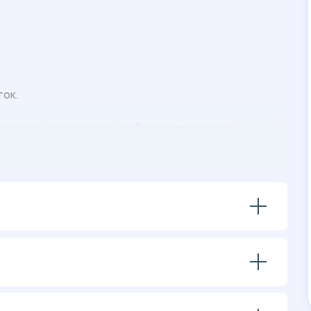
ток.
ческими указаниями учебного заведения.
енная в программе MS PowerPoint.
ения:
декабря 2020 года
тах за 2020 год
тах за 2019 год