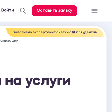
Войти
Оставить заявку
Готовые работ
Все услуги
Выполнено экспертами Зачётки c ❤️ к студентам
ганизации
Дипломная работа
Курсовая работа
Контрольная работа
Лабораторная работа
 на услуги
Отчет по практике
Диссертация
План-конспект
Дневник по практике