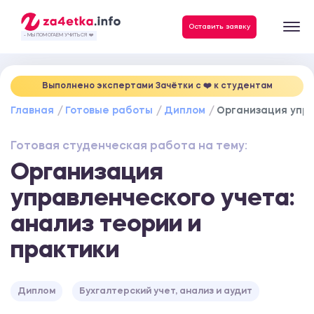
Данные, необходимые для качественного выполнения заказа
Оставить заявку
- МЫ ПОМОГАЕМ УЧИТЬСЯ ❤️
Выполнено экспертами Зачётки c ❤️ к студентам
Главная
Готовые работы
Диплом
Организация упра
Готовая студенческая работа на тему:
Организация
управленческого учета:
анализ теории и
практики
Диплом
Бухгалтерский учет, анализ и аудит