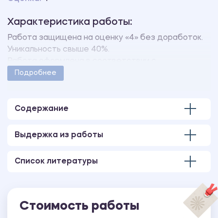
Характеристика работы:
Работа защищена на оценку «4» без доработок.
Уникальность свыше 40%.
Работа оформлена в соответствии с
методическими указаниями учебного заведения.
Подробнее
Количество страниц - 45.
В работе также имеется следующее
приложение:
Содержание
ПРИЛОЖЕНИЕ 1 Анкета для выявления
предпочтений потребителей.
Выдержка из работы
Список литературы
Стоимость работы