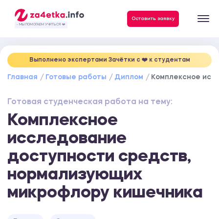
Данные, необходимые для качественного выполнения заказа
Оставить заявку
- МЫ ПОМОГАЕМ УЧИТЬСЯ ❤️
Выполнено экспертами Зачётки c ❤️ к студентам
Главная
Готовые работы
Диплом
Комплексное исс
Готовая студенческая работа на тему:
Комплексное
исследование
доступности средств,
нормализующих
микрофлору кишечника