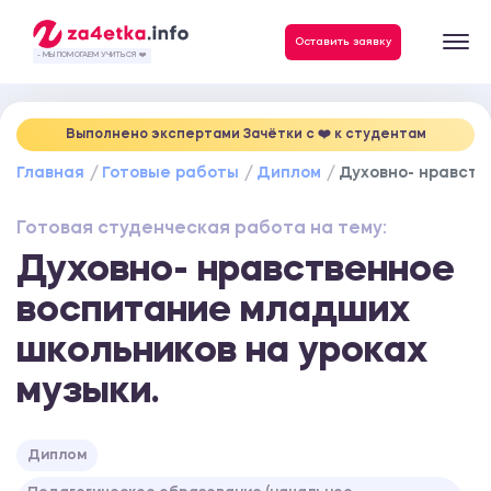
Данные, необходимые для качественного выполнения заказа
Оставить заявку
- МЫ ПОМОГАЕМ УЧИТЬСЯ ❤️
Выполнено экспертами Зачётки c ❤️ к студентам
Главная
Готовые работы
Диплом
Духовно- нравств
Готовая студенческая работа на тему:
Духовно- нравственное
воспитание младших
школьников на уроках
музыки.
Диплом