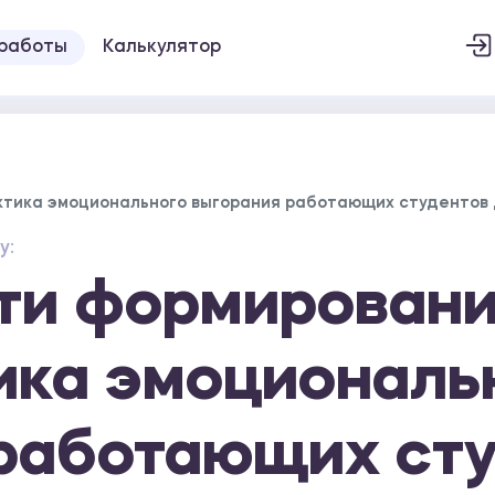
 работы
Калькулятор
ктика эмоционального выгорания работающих студентов
у:
ти формировани
ика эмоциональ
работающих ст