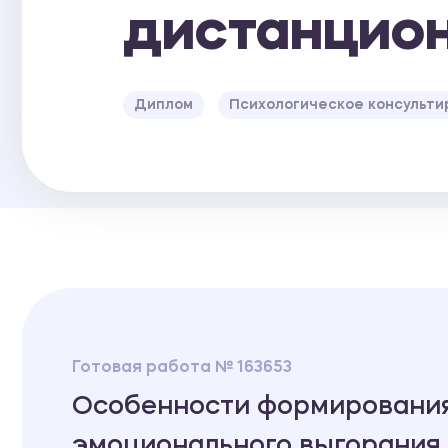
дистанцио
Диплом
Психологическое консульти
Готовая работа № 163653
Особенности формирования
эмоционального выгорания