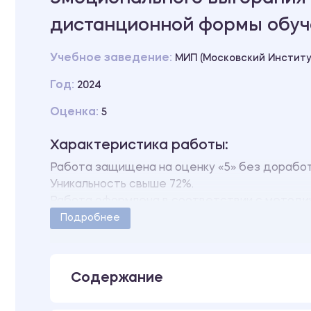
дистанционной формы обуч
Учебное заведение:
МИП (Московский Институ
Год:
2024
Оценка:
5
Характеристика работы:
Работа защищена на оценку «5» без доработ
Уникальность свыше 72%.
Работа оформлена в соответствии с методич
Количество страниц - 67.
Подробнее
В работе также имеется следующее прилож
ПРИЛОЖЕНИЕ Сводная ведомость.
Содержание