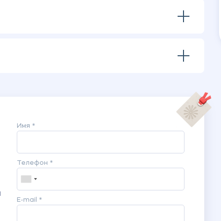
Имя *
Телефон *
я
E-mail *