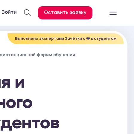
Войти
Оставить заявку
Готовые работ
Все услуги
Выполнено экспертами Зачётки c ❤️ к студентам
Дипломная работа
 дистанционной формы обучения
Курсовая работа
Контрольная работа
я и
Лабораторная работа
Отчет по практике
ного
Диссертация
удентов
План-конспект
Дневник по практике