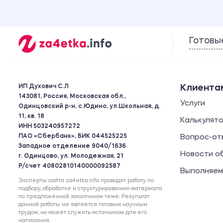
Готовы
ИП Духович С.Л
Клиента
143081, Россия, Московская обл.,
Услуги
Одинцовский р-н, с.Юдино, ул.Школьная, д.
11, кв. 18
Калькулят
ИНН 503240957272
ПАО «Сбербанк», БИК 044525225
Вопрос-от
Западное отделение 9040/1636
Новости о
г. Одинцово, ул. Молодежная, 21
Р/счет 40802810140000092587
Выполняем
Эксперты сайта za4etka.info проводят работу по
подбору, обработке и структурированию материала
по предложенной заказчиком теме. Результат
данной работы не является готовым научным
трудом, но может служить источником для его
написания.