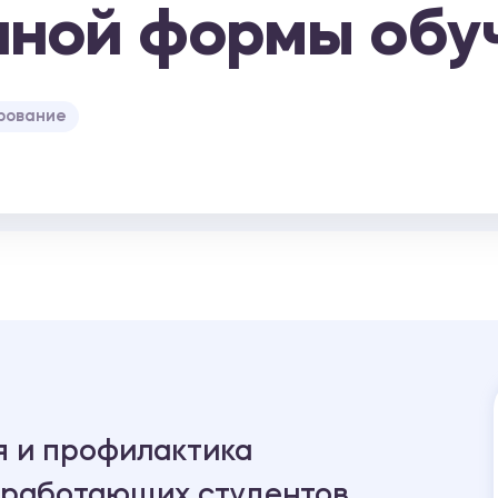
нной формы обу
рование
 и профилактика
 работающих студентов