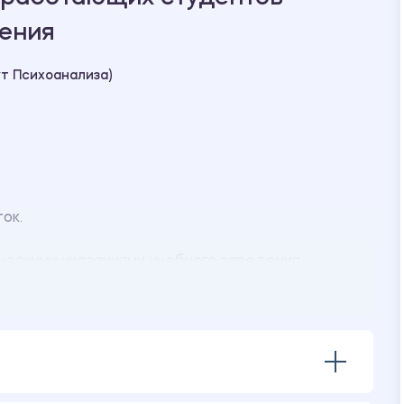
ения
т Психоанализа)
ок.
ескими указаниями учебного заведения.
ение: