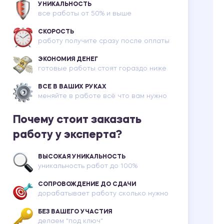
УНИКАЛЬНОСТЬ
все работы от 50% и выше
СКОРОСТЬ
работу получите сразу после оплаты
ЭКОНОМИЯ ДЕНЕГ
готовые работы стоят гораздо ниже
ВСЕ В ВАШИХ РУКАХ
меняйте в работе всё что вам нужно
Почему стоит заказать
работу у эксперта?
ВЫСОКАЯ УНИКАЛЬНОСТЬ
уникальность работ до 100%
СОПРОВОЖДЕНИЕ ДО СДАЧИ
дорабатывает работу сколько нужно
БЕЗ ВАШЕГО УЧАСТИЯ
делаем "под ключ"