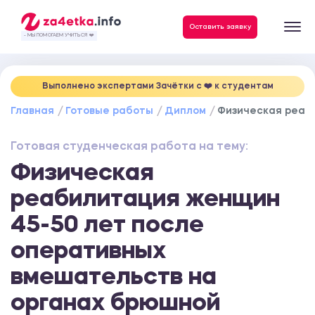
Данные, необходимые для качественного выполнения заказа
Оставить заявку
- МЫ ПОМОГАЕМ УЧИТЬСЯ ❤️
Выполнено экспертами Зачётки c ❤️ к студентам
Главная
Готовые работы
Диплом
Физическая реаби
Готовая студенческая работа на тему:
Физическая
реабилитация женщин
45-50 лет после
оперативных
вмешательств на
органах брюшной