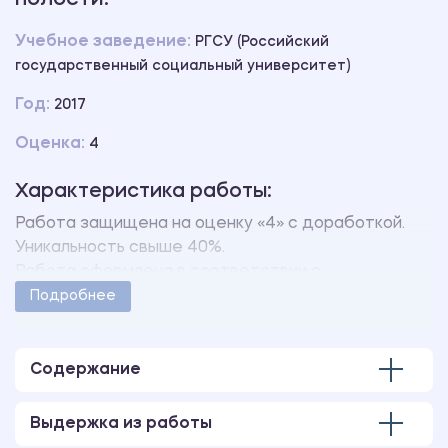
Учебное заведение:
РГСУ (Российский
государственный социальный университет)
Год:
2017
Оценка:
4
Характеристика работы:
Работа защищена на оценку «4» с доработкой.
Уникальность свыше 40%.
Работа оформлена в соответствии с
методическими указаниями учебного заведения.
Подробнее
Количество страниц - 60.
В работе имеются следующие приложения:
Примерный перечень упражнений в раннем
Содержание
послеоперационном периоде
Примерный перечень упражнений в позднем
Выдержка из работы
послеоперационном периоде