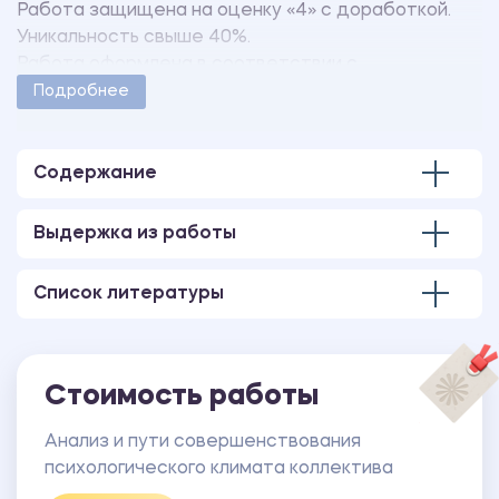
Работа защищена на оценку «4» с доработкой.
Уникальность свыше 40%.
Работа оформлена в соответствии с
методическими указаниями учебного заведения.
Подробнее
Количество страниц - 72.
В работе также имеются следующие приложения:
Бухгалтерская отчетность за 2014-2016 г.
Содержание
Выдержка из работы
Список литературы
Стоимость работы
Анализ и пути совершенствования
психологического климата коллектива