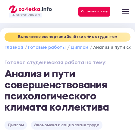
Данные, необходимые для качественного выполнения заказа
Оставить заявку
- МЫ ПОМОГАЕМ УЧИТЬСЯ ❤️
Выполнено экспертами Зачётки c ❤️ к студентам
Главная
Готовые работы
Диплом
Анализ и пути со
Готовая студенческая работа на тему:
Анализ и пути
совершенствования
психологического
климата коллектива
Диплом
Экономика и социология труда