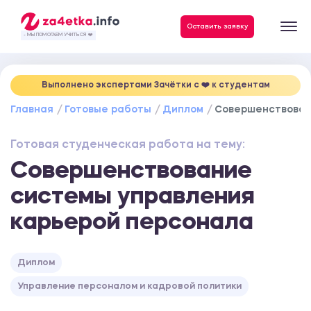
Данные, необходимые для качественного выполнения заказа
Оставить заявку
- МЫ ПОМОГАЕМ УЧИТЬСЯ ❤️
Выполнено экспертами Зачётки c ❤️ к студентам
Главная
Готовые работы
Диплом
Совершенствован
Готовая студенческая работа на тему:
Совершенствование
системы управления
карьерой персонала
Диплом
Управление персоналом и кадровой политики