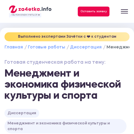
Данные, необходимые для качественного выполнения заказа
Оставить заявку
- МЫ ПОМОГАЕМ УЧИТЬСЯ ❤️
Выполнено экспертами Зачётки c ❤️ к студентам
Главная
Готовые работы
Диссертация
Менеджмент
Готовая студенческая работа на тему:
Менеджмент и
экономика физической
культуры и спорта
Диссертация
Менеджмент и экономика физической культуры и
спорта