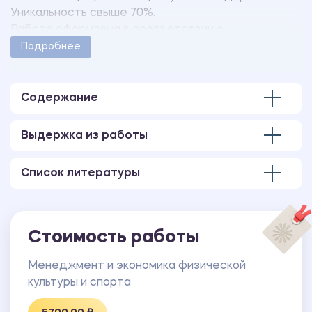
Уникальность свыше 70%.
Работа оформлена в соответствии с
методическими указаниями учебного заведения.
Подробнее
Количество страниц - 38.
В работе только первая глава.
Содержание
Выдержка из работы
Список литературы
Стоимость работы
Менеджмент и экономика физической
культуры и спорта