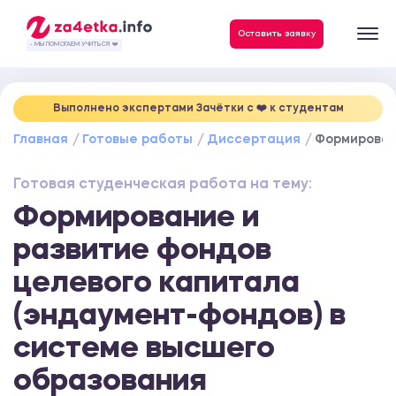
Данные, необходимые для качественного выполнения заказа
Оставить заявку
- МЫ ПОМОГАЕМ УЧИТЬСЯ ❤️
Выполнено экспертами Зачётки c ❤️ к студентам
Главная
Готовые работы
Диссертация
Формирован
Готовая студенческая работа на тему:
Формирование и
развитие фондов
целевого капитала
(эндаумент-фондов) в
системе высшего
образования