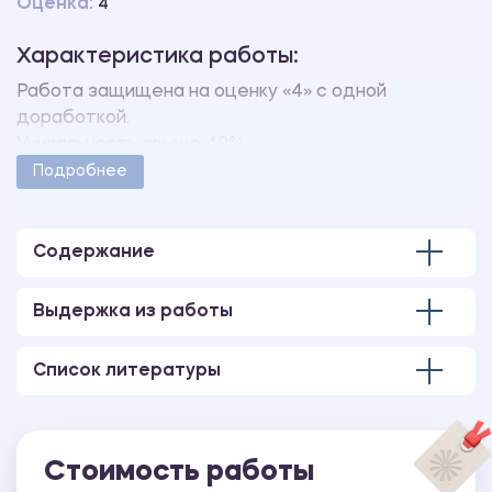
Оценка:
4
Характеристика работы:
Работа защищена на оценку «4» с одной
доработкой.
Уникальность свыше 40%.
Работа оформлена в соответствии с
Подробнее
методическими указаниями учебного заведения.
Количество страниц - 93.
Содержание
Выдержка из работы
Список литературы
Стоимость работы