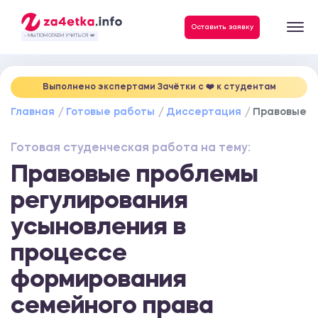
Данные, необходимые для качественного выполнения заказа
Оставить заявку
- МЫ ПОМОГАЕМ УЧИТЬСЯ ❤️
Выполнено экспертами Зачётки c ❤️ к студентам
Главная
Готовые работы
Диссертация
Правовые п
Готовая студенческая работа на тему:
Правовые проблемы
регулирования
усыновления в
процессе
формирования
семейного права