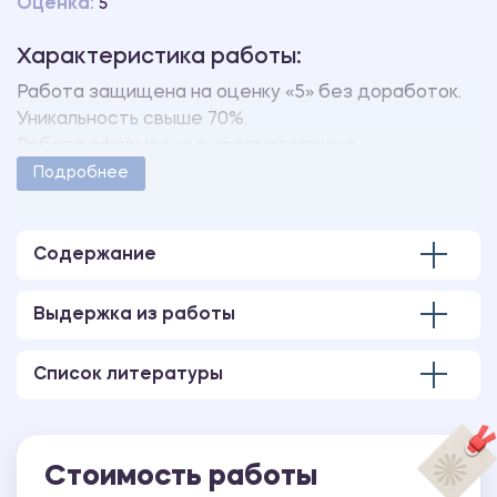
Оценка:
5
Характеристика работы:
Работа защищена на оценку «5» без доработок.
Уникальность свыше 70%.
Работа оформлена в соответствии с
методическими указаниями учебного заведения.
Подробнее
Количество страниц - 6.
Содержание
Выдержка из работы
Список литературы
Стоимость работы