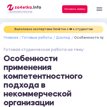
Данные, необходимые для качественного выполнения заказа
Оставить заявку
- МЫ ПОМОГАЕМ УЧИТЬСЯ ❤️
Выполнено экспертами Зачётки c ❤️ к студентам
Главная
Готовые работы
Доклад
Особенности при
Готовая студенческая работа на тему:
Особенности
применения
компетентностного
подхода в
некоммерческой
организации