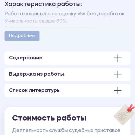
Характеристика работы:
Работа защищена на оценку «5» без доработок.
Уникальность свыше 80%.
Работа оформлена в соответствии с
методическими указаниями учебного заведения.
Подробнее
Количество страниц - 5.
Содержание
Выдержка из работы
Список литературы
Стоимость работы
Деятельность службы судебных приставов