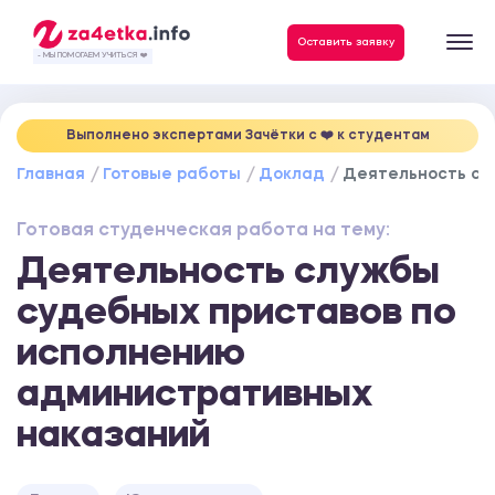
Данные, необходимые для качественного выполнения заказа
Оставить заявку
- МЫ ПОМОГАЕМ УЧИТЬСЯ ❤️
Выполнено экспертами Зачётки c ❤️ к студентам
Главная
Готовые работы
Доклад
Деятельность сл
Готовая студенческая работа на тему:
Деятельность службы
судебных приставов по
исполнению
административных
наказаний