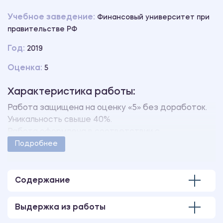
Учебное заведение:
Финансовый университет при
правительстве РФ
Год:
2019
Оценка:
5
Характеристика работы:
Работа защищена на оценку «5» без доработок.
Уникальность свыше 40%.
Работа оформлена в соответствии с
методическими указаниями учебного заведения.
Подробнее
Количество страниц - 24.
Содержание
Выдержка из работы