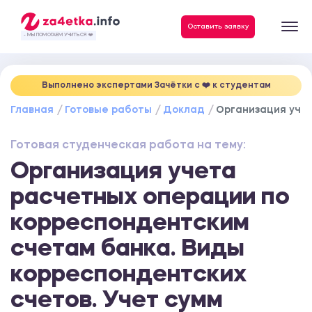
Данные, необходимые для качественного выполнения заказа
Оставить заявку
- МЫ ПОМОГАЕМ УЧИТЬСЯ ❤️
Выполнено экспертами Зачётки c ❤️ к студентам
Главная
Готовые работы
Доклад
Организация учет
Готовая студенческая работа на тему:
Организация учета
расчетных операции по
корреспондентским
счетам банка. Виды
корреспондентских
счетов. Учет сумм