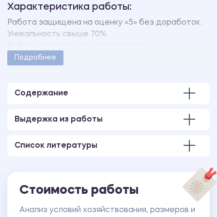
Характеристика работы:
Работа защищена на оценку «5» без доработок.
Уникальность свыше 70%.
Работа оформлена в соответствии с
методическими указаниями учебного заведения.
Подробнее
Количество страниц - 16.
Содержание
Выдержка из работы
Список литературы
Стоимость работы
Анализ условий хозяйствования, размеров и