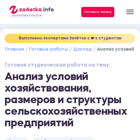
Данные, необходимые для качественного выполнения заказа
Оставить заявку
- МЫ ПОМОГАЕМ УЧИТЬСЯ ❤️
Выполнено экспертами Зачётки c ❤️ к студентам
Главная
Готовые работы
Доклад
Анализ условий х
Готовая студенческая работа на тему:
Анализ условий
хозяйствования,
размеров и структуры
сельскохозяйственных
предприятий