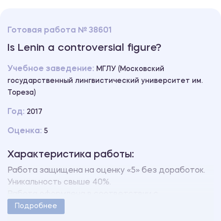
Готовая работа № 38601
Is Lenin a controversial figure?
Учебное заведение:
МГЛУ (Московский
государственный лингвистический университет им.
Тореза)
Год:
2017
Оценка:
5
Характеристика работы:
Работа защищена на оценку «5» без доработок.
Уникальность свыше 40%.
Работа оформлена в соответствии с
методическими указаниями учебного заведения.
Подробнее
Количество страниц - 2.