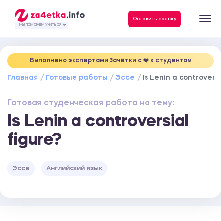
Данные, необходимые для качественного выполнения заказа
Оставить заявку
- МЫ ПОМОГАЕМ УЧИТЬСЯ ❤️
Выполнено экспертами Зачётки c ❤️ к студентам
Главная
Готовые работы
Эссе
Is Lenin a controversi
Готовая студенческая работа на тему:
Is Lenin a controversial
figure?
Эссе
Английский язык