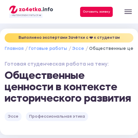
Данные, необходимые для качественного выполнения заказа
Оставить заявку
- МЫ ПОМОГАЕМ УЧИТЬСЯ ❤️
Выполнено экспертами Зачётки c ❤️ к студентам
Главная
Готовые работы
Эссе
Общественные ценно
Готовая студенческая работа на тему:
Общественные
ценности в контексте
исторического развития
Эссе
Профессиональная этика