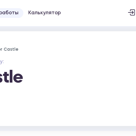
 работы
Калькулятор
r Castle
у:
tle