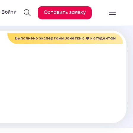
Войти
Оставить заявку
Готовые работ
Все услуги
Выполнено экспертами Зачётки c ❤️ к студентам
Дипломная работа
Курсовая работа
Контрольная работа
Лабораторная работа
Отчет по практике
Диссертация
План-конспект
Дневник по практике