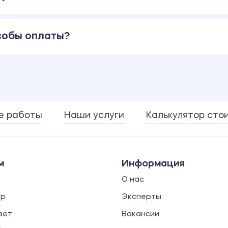
собы оплаты?
е работы
Наши услуги
Калькулятор сто
м
Информация
О нас
ор
Эксперты
вет
Вакансии