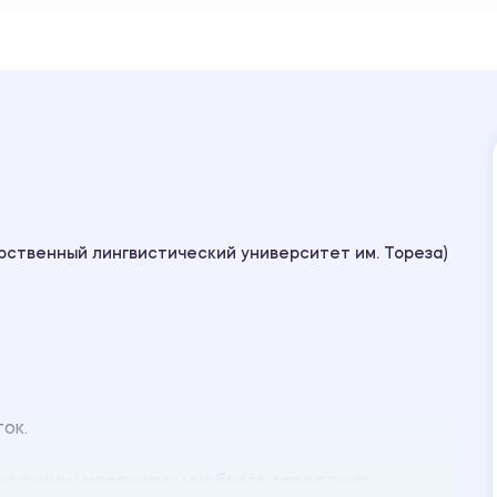
рственный лингвистический университет им. Тореза)
ок.
ескими указаниями учебного заведения.