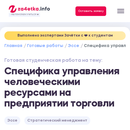
Данные, необходимые для качественного выполнения заказа
Оставить заявку
- МЫ ПОМОГАЕМ УЧИТЬСЯ ❤️
Выполнено экспертами Зачётки c ❤️ к студентам
Главная
Готовые работы
Эссе
Специфика управлен
Готовая студенческая работа на тему:
Специфика управления
человеческими
ресурсами на
предприятии торговли
Эссе
Стратегический менеджмент