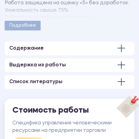
Работа защищена на оценку «5» без доработок.
Уникальность свыше 75%.
Работа оформлена в соответствии с
методическими указаниями учебного заведения.
Подробнее
Количество страниц - 9.
Содержание
Выдержка из работы
Список литературы
Стоимость работы
Специфика управления человеческими
ресурсами на предприятии торговли