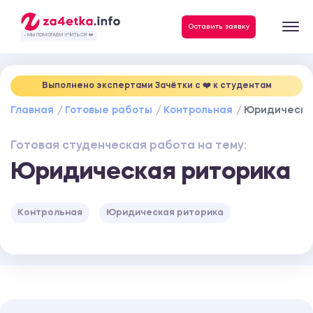
Данные, необходимые для качественного выполнения заказа
Оставить заявку
- МЫ ПОМОГАЕМ УЧИТЬСЯ ❤️
Выполнено экспертами Зачётки c ❤️ к студентам
Главная
Готовые работы
Контрольная
Юридическа
Готовая студенческая работа на тему:
Юридическая риторика
Контрольная
Юридическая риторика