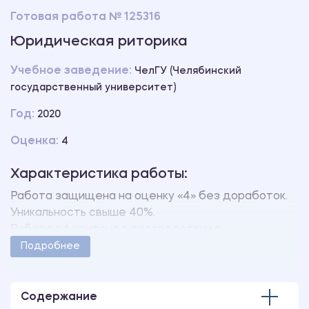
Готовая работа № 125316
Юридическая риторика
Учебное заведение:
ЧелГУ (Челябинский
государственный университет)
Год:
2020
Оценка:
4
Характеристика работы:
Работа защищена на оценку «4» без доработок.
Уникальность свыше 40%.
Работа оформлена в соответствии с
методическими указаниями учебного заведения.
Подробнее
Количество страниц - 16.
Содержание