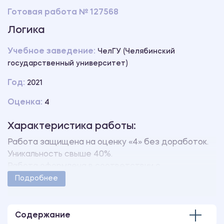
Готовая работа № 127568
Логика
Учебное заведение:
ЧелГУ (Челябинский
государственный университет)
Год:
2021
Оценка:
4
Характеристика работы:
Работа защищена на оценку «4» без доработок.
Уникальность свыше 40%.
Работа оформлена в соответствии с
методическими указаниями учебного заведения.
Подробнее
Количество страниц - 14.
Содержание