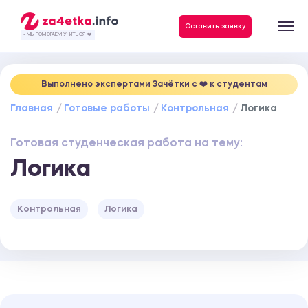
Данные, необходимые для качественного выполнения заказа
Оставить заявку
- МЫ ПОМОГАЕМ УЧИТЬСЯ ❤️
Выполнено экспертами Зачётки c ❤️ к студентам
Главная
Готовые работы
Контрольная
Логика
Готовая студенческая работа на тему:
Логика
Контрольная
Логика