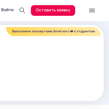
Войти
Оставить заявку
Готовые работ
Все услуги
Выполнено экспертами Зачётки c ❤️ к студентам
Дипломная работа
Курсовая работа
Контрольная работа
Лабораторная работа
Отчет по практике
Диссертация
План-конспект
Дневник по практике