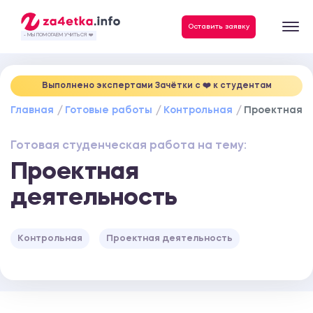
Данные, необходимые для качественного выполнения заказа
Оставить заявку
- МЫ ПОМОГАЕМ УЧИТЬСЯ ❤️
Выполнено экспертами Зачётки c ❤️ к студентам
Главная
Готовые работы
Контрольная
Проектная д
Готовая студенческая работа на тему:
Проектная
деятельность
Контрольная
Проектная деятельность