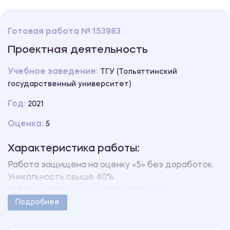
Готовая работа № 153983
Проектная деятельность
Учебное заведение:
ТГУ (Тольяттинский
государственный университет)
Год:
2021
Оценка:
5
Характеристика работы:
Работа защищена на оценку «5» без доработок.
Уникальность свыше 40%.
Работа оформлена в соответствии с
методическими указаниями учебного заведения.
Подробнее
Количество страниц - 9.
В работе также имеется презентация,