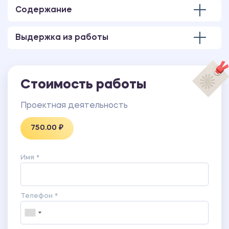
выполненная в программе MS PowerPoint.
Содержание
Выдержка из работы
Стоимость работы
Проектная деятельность
750.00 ₽
Имя *
Телефон *