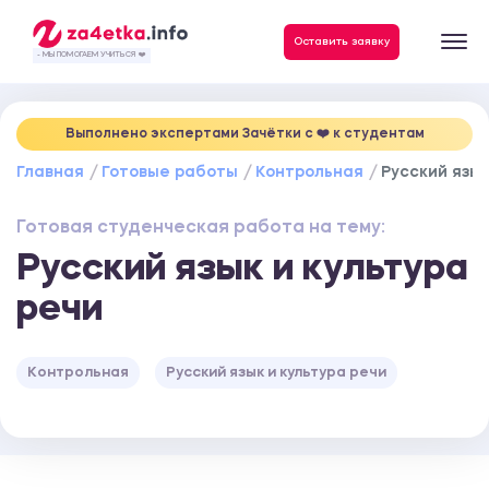
Данные, необходимые для качественного выполнения заказа
Оставить заявку
- МЫ ПОМОГАЕМ УЧИТЬСЯ ❤️
Выполнено экспертами Зачётки c ❤️ к студентам
Главная
Готовые работы
Контрольная
Русский язык
Готовая студенческая работа на тему:
Русский язык и культура
речи
Контрольная
Русский язык и культура речи