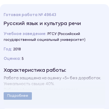
Готовая работа № 49643
Русский язык и культура речи
Учебное заведение:
РГСУ (Российский
государственный социальный университет)
Год:
2018
Оценка:
5
Характеристика работы:
Работа защищена на оценку «5» без доработок.
Уникальность свыше 40%.
Работа оформлена в соответствии с
методическими указаниями учебного заведения.
Подробнее
Количество страниц - 15.