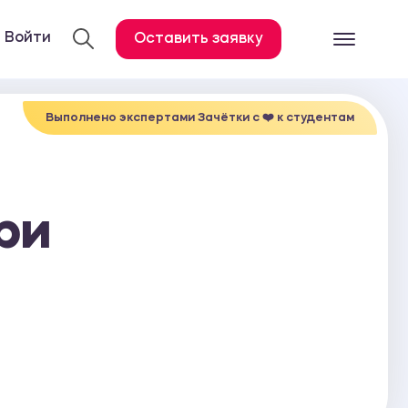
Войти
Оставить заявку
Готовые работ
Все услуги
Выполнено экспертами Зачётки c ❤️ к студентам
Дипломная работа
Курсовая работа
ри
Контрольная работа
Лабораторная работа
Отчет по практике
Диссертация
План-конспект
Дневник по практике