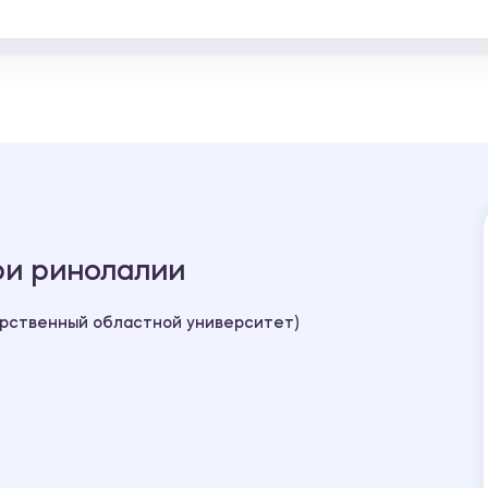
ри ринолалии
арственный областной университет)