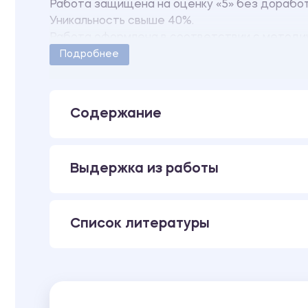
Работа защищена на оценку «5» без дорабо
Уникальность свыше 40%.
Работа оформлена в соответствии с методи
Количество страниц - 12.
Подробнее
Содержание
Выдержка из работы
Список литературы