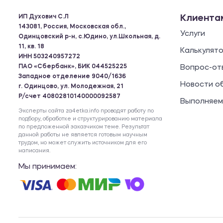
ИП Духович С.Л
Клиента
143081, Россия, Московская обл.,
Услуги
Одинцовский р-н, с.Юдино, ул.Школьная, д.
11, кв. 18
Калькулят
ИНН 503240957272
ПАО «Сбербанк», БИК 044525225
Вопрос-от
Западное отделение 9040/1636
Новости о
г. Одинцово, ул. Молодежная, 21
Р/счет 40802810140000092587
Выполняем
Эксперты сайта za4etka.info проводят работу по
подбору, обработке и структурированию материала
по предложенной заказчиком теме. Результат
данной работы не является готовым научным
трудом, но может служить источником для его
написания.
Мы принимаем: