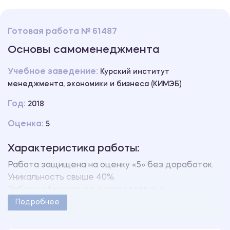
Готовая работа № 61487
Основы самоменеджмента
Учебное заведение:
Курский институт
менеджмента, экономики и бизнеса (КИМЭБ)
Год:
2018
Оценка:
5
Характеристика работы:
Работа защищена на оценку «5» без доработок.
Уникальность свыше 40%.
Работа оформлена в соответствии с
методическими указаниями учебного заведения.
Подробнее
Количество страниц - 8.