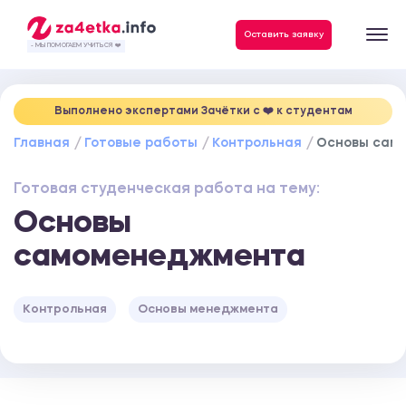
Данные, необходимые для качественного выполнения заказа
Оставить заявку
- МЫ ПОМОГАЕМ УЧИТЬСЯ ❤️
Выполнено экспертами Зачётки c ❤️ к студентам
Главная
Готовые работы
Контрольная
Основы сам
Готовая студенческая работа на тему:
Основы
самоменеджмента
Контрольная
Основы менеджмента