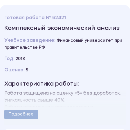
Готовая работа № 62421
Комплексный экономический анализ
Учебное заведение:
Финансовый университет при
правительстве РФ
Год:
2018
Оценка:
5
Характеристика работы:
Работа защищена на оценку «5» без доработок.
Уникальность свыше 40%.
Работа оформлена в соответствии с
методическими указаниями учебного заведения.
Подробнее
Количество страниц - 20.
В работе также имеются следующие приложения: