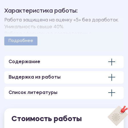
Характеристика работы:
Работа защищена на оценку «5» без доработок.
Уникальность свыше 40%.
Работа оформлена в соответствии с
методическими указаниями учебного заведения.
Подробнее
Количество страниц - 50.
Содержание
Выдержка из работы
Список литературы
Стоимость работы