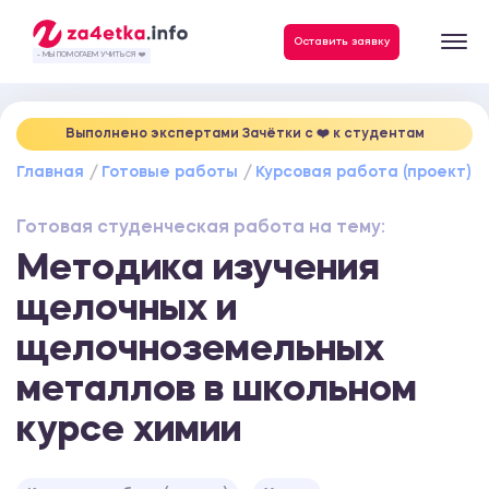
Данные, необходимые для качественного выполнения заказа
Оставить заявку
- МЫ ПОМОГАЕМ УЧИТЬСЯ ❤️
Выполнено экспертами Зачётки c ❤️ к студентам
Главная
Готовые работы
Курсовая работа (проект)
Готовая студенческая работа на тему:
Методика изучения
щелочных и
щелочноземельных
металлов в школьном
курсе химии