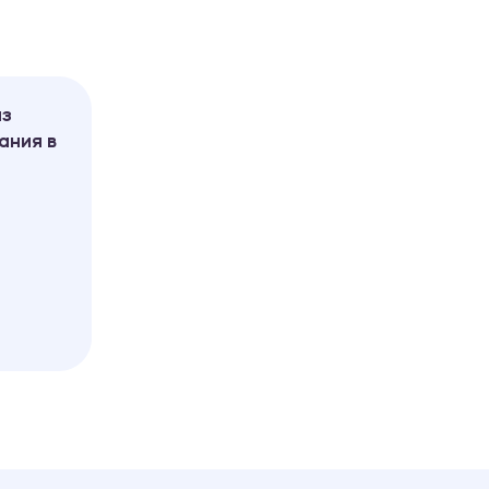
из
ания в