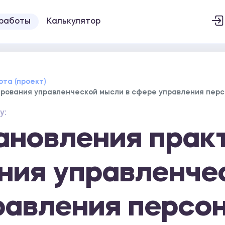
 работы
Калькулятор
ота (проект)
ования управленческой мысли в сфере управления персон
у:
ановления прак
ния управленче
равления персо