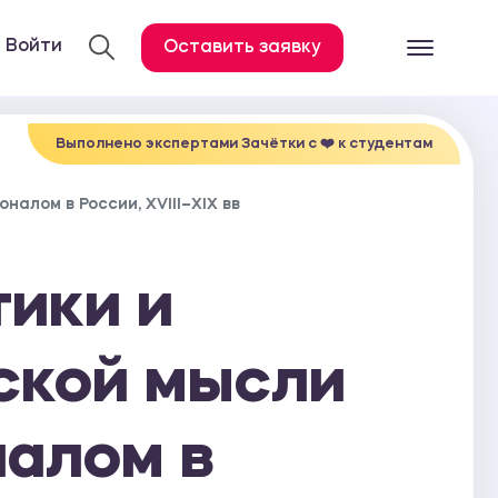
Войти
Оставить заявку
Готовые работ
Все услуги
Выполнено экспертами Зачётки c ❤️ к студентам
Дипломная работа
алом в России, XVIII–XIX вв
Курсовая работа
Контрольная работа
тики и
Лабораторная работа
Отчет по практике
ской мысли
Диссертация
налом в
План-конспект
Дневник по практике