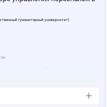
рственный гуманитарный университет)
ок.
ескими указаниями учебного заведения.