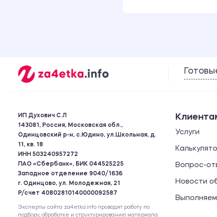
Готовы
ИП Духович С.Л
Клиента
143081, Россия, Московская обл.,
Услуги
Одинцовский р-н, с.Юдино, ул.Школьная, д.
11, кв. 18
Калькулят
ИНН 503240957272
ПАО «Сбербанк», БИК 044525225
Вопрос-от
Западное отделение 9040/1636
Новости о
г. Одинцово, ул. Молодежная, 21
Р/счет 40802810140000092587
Выполняем
Эксперты сайта za4etka.info проводят работу по
подбору, обработке и структурированию материала