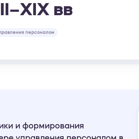
II–XIX вв
правления персоналом
тики и формирования
ере управления персоналом в