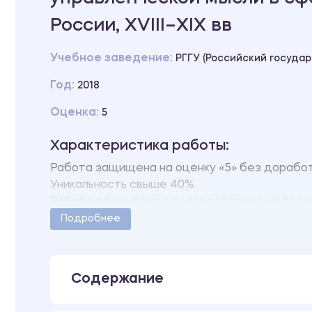
России, XVIII–XIX вв
Учебное заведение:
РГГУ (Российский госуда
Год:
2018
Оценка:
5
Характеристика работы:
Работа защищена на оценку «5» без доработ
Уникальность свыше 40%.
Работа оформлена в соответствии с методич
Количество страниц - 35.
Подробнее
Содержание