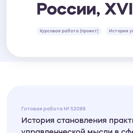
России, XVI
Курсовая работа (проект)
История у
Готовая работа № 52089
История становления прак
управленческой мысли в сф