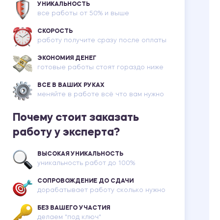
УНИКАЛЬНОСТЬ
все работы от 50% и выше
СКОРОСТЬ
работу получите сразу после оплаты
ЭКОНОМИЯ ДЕНЕГ
готовые работы стоят гораздо ниже
ВСЕ В ВАШИХ РУКАХ
меняйте в работе всё что вам нужно
Почему стоит заказать
работу у эксперта?
ВЫСОКАЯ УНИКАЛЬНОСТЬ
уникальность работ до 100%
СОПРОВОЖДЕНИЕ ДО СДАЧИ
дорабатывает работу сколько нужно
БЕЗ ВАШЕГО УЧАСТИЯ
делаем "под ключ"