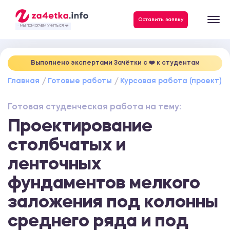
Данные, необходимые для качественного выполнения заказа
Оставить заявку
- МЫ ПОМОГАЕМ УЧИТЬСЯ ❤️
Выполнено экспертами Зачётки c ❤️ к студентам
Главная
Готовые работы
Курсовая работа (проект)
Готовая студенческая работа на тему:
Проектирование
столбчатых и
ленточных
фундаментов мелкого
заложения под колонны
среднего ряда и под