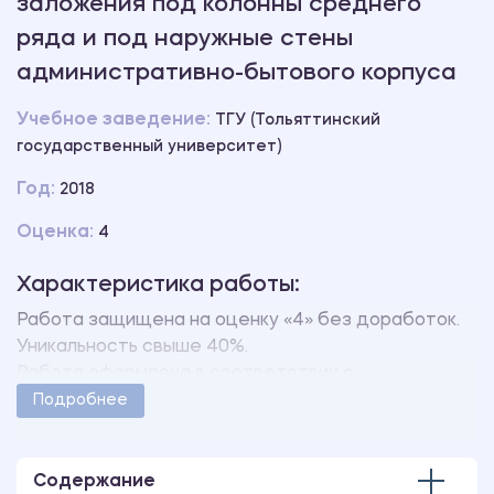
заложения под колонны среднего
ряда и под наружные стены
административно-бытового корпуса
Учебное заведение:
ТГУ (Тольяттинский
государственный университет)
Год:
2018
Оценка:
4
Характеристика работы:
Работа защищена на оценку «4» без доработок.
Уникальность свыше 40%.
Работа оформлена в соответствии с
методическими указаниями учебного заведения.
Подробнее
Количество страниц - 41.
В работе также имеется чертеж, выполненный в
AutoCAD
Содержание