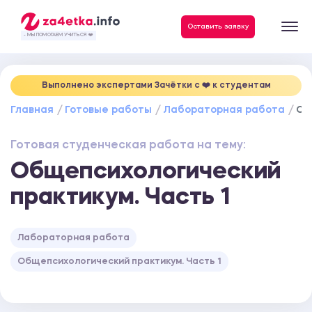
Данные, необходимые для качественного выполнения заказа
Оставить заявку
- МЫ ПОМОГАЕМ УЧИТЬСЯ ❤️
Выполнено экспертами Зачётки c ❤️ к студентам
Главная
Готовые работы
Лабораторная работа
Об
Готовая студенческая работа на тему:
Общепсихологический
практикум. Часть 1
Лабораторная работа
Общепсихологический практикум. Часть 1