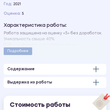
Год:
2021
Оценка:
5
Характеристика работы:
Работа защищена на оценку «5» без доработок.
Уникальность свыше 40%.
Работа оформлена в соответствии с
методическими указаниями учебного заведения.
Подробнее
Количество страниц - 4.
Содержание
Выдержка из работы
Стоимость работы