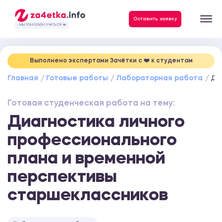
Данные, необходимые для качественного выполнения заказа
Оставить заявку
- МЫ ПОМОГАЕМ УЧИТЬСЯ ❤️
Выполнено экспертами Зачётки c ❤️ к студентам
Главная
Готовые работы
Лабораторная работа
Ди
Готовая студенческая работа на тему:
Диагностика личного
профессионального
плана и временной
перспективы
старшеклассников