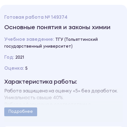
Готовая работа № 149374
Основные понятия и законы химии
Учебное заведение:
ТГУ (Тольяттинский
государственный университет)
Год:
2021
Оценка:
5
Характеристика работы:
Работа защищена на оценку «5» без доработок.
Уникальность свыше 40%.
Работа оформлена в соответствии с
методическими указаниями учебного заведения.
Подробнее
Количество страниц - 3.