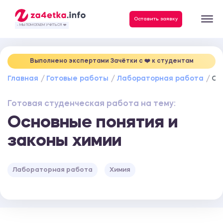
Данные, необходимые для качественного выполнения заказа
Оставить заявку
- МЫ ПОМОГАЕМ УЧИТЬСЯ ❤️
Выполнено экспертами Зачётки c ❤️ к студентам
Главная
Готовые работы
Лабораторная работа
Ос
Готовая студенческая работа на тему:
Основные понятия и
законы химии
Лабораторная работа
Химия