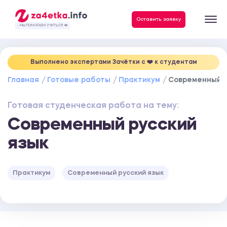
Данные, необходимые для качественного выполнения заказа
Оставить заявку
- МЫ ПОМОГАЕМ УЧИТЬСЯ ❤️
Выполнено экспертами Зачётки c ❤️ к студентам
Главная
Готовые работы
Практикум
Современный р
Готовая студенческая работа на тему:
Современный русский
язык
Практикум
Современный русский язык