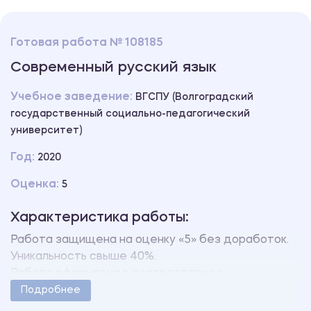
Готовая работа № 108185
Современный русский язык
Учебное заведение:
ВГСПУ (Волгоградский
государственный социально-педагогический
университет)
Год:
2020
Оценка:
5
Характеристика работы:
Работа защищена на оценку «5» без доработок.
Уникальность свыше 40%.
Работа оформлена в соответствии с
методическими указаниями учебного заведения.
Подробнее
Количество страниц - 8.