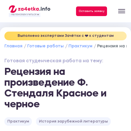
Данные, необходимые для качественного выполнения заказа
Оставить заявку
- МЫ ПОМОГАЕМ УЧИТЬСЯ ❤️
Выполнено экспертами Зачётки c ❤️ к студентам
Главная
Готовые работы
Практикум
Рецензия на п
Готовая студенческая работа на тему:
Рецензия на
произведение Ф.
Стендаля Красное и
черное
Практикум
История зарубежной литературы