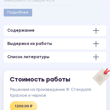
Уникальность свыше 40%.
Работа оформлена в соответствии с
методическими указаниями учебного заведения.
Подробнее
Количество страниц - 7.
Содержание
Выдержка из работы
Список литературы
Стоимость работы
Рецензия на произведение Ф. Стендаля
Красное и черное
1200.00 ₽