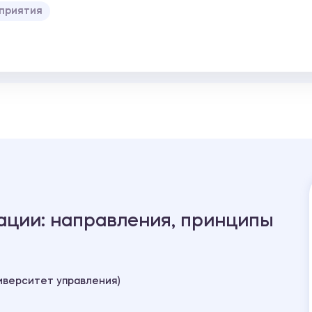
приятия
ации: направления, принципы
иверситет управления)