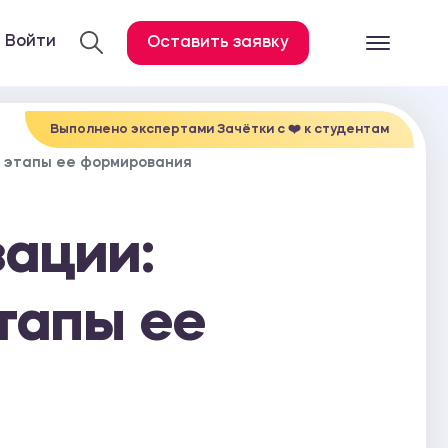
Войти
Оставить заявку
Готовые работ
Все услуги
Выполнено экспертами Зачётки c ❤️ к студентам
и этапы ее формирования
Дипломная работа
Курсовая работа
зации:
Контрольная работа
Лабораторная работа
тапы ее
Отчет по практике
Диссертация
План-конспект
Дневник по практике