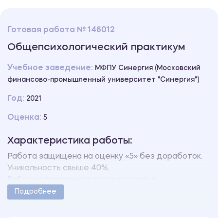
Готовая работа № 146012
Общепсихологический практикум
Учебное заведение:
МФПУ Синергия (Московский
финансово-промышленный университет "Синергия")
Год:
2021
Оценка:
5
Характеристика работы:
Работа защищена на оценку «5» без доработок.
Уникальность свыше 40%.
Работа оформлена в соответствии с
методическими указаниями учебного заведения.
Подробнее
Количество страниц - 37.