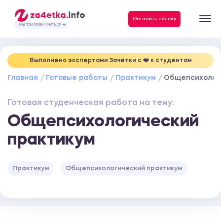
Данные, необходимые для качественного выполнения заказа
Оставить заявку
- МЫ ПОМОГАЕМ УЧИТЬСЯ ❤️
Выполнено экспертами Зачётки c ❤️ к студентам
Главная
Готовые работы
Практикум
Общепсихолог
Готовая студенческая работа на тему:
Общепсихологический
практикум
Практикум
Общепсихологический практикум