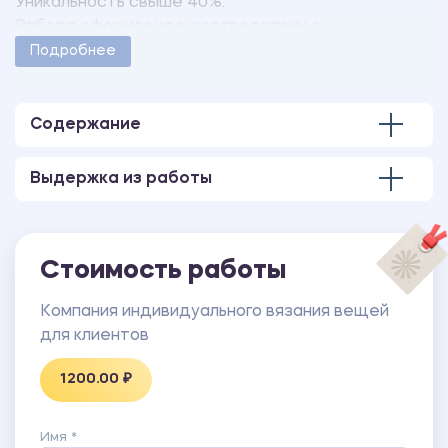
Уникальность свыше 40%.
Работа оформлена в соответствии с
методическими указаниями учебного заведения.
Подробнее
Количество страниц - 2
Содержание
Выдержка из работы
Стоимость работы
Компания индивидуального вязания вещей
для клиентов
1200.00 ₽
Имя *