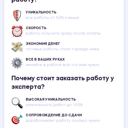
работу?
УНИКАЛЬНОСТЬ
все работы от 50% и выше
СКОРОСТЬ
работу получите сразу после оплаты
ЭКОНОМИЯ ДЕНЕГ
готовые работы стоят гораздо ниже
ВСЕ В ВАШИХ РУКАХ
меняйте в работе всё что вам нужно
Почему стоит заказать работу у
эксперта?
ВЫСОКАЯ УНИКАЛЬНОСТЬ
уникальность работ до 100%
СОПРОВОЖДЕНИЕ ДО СДАЧИ
дорабатывает работу сколько нужно