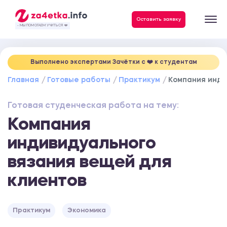
Данные, необходимые для качественного выполнения заказа
Оставить заявку
- МЫ ПОМОГАЕМ УЧИТЬСЯ ❤️
Выполнено экспертами Зачётки c ❤️ к студентам
Главная
Готовые работы
Практикум
Компания инди
Готовая студенческая работа на тему:
Компания
индивидуального
вязания вещей для
клиентов
Практикум
Экономика