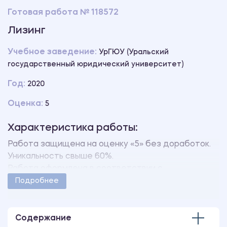
Готовая работа № 118572
Лизинг
Учебное заведение:
УрГЮУ (Уральский
государственный юридический университет)
Год:
2020
Оценка:
5
Характеристика работы:
Работа защищена на оценку «5» без доработок.
Уникальность свыше 60%.
Работа оформлена в соответствии с
методическими указаниями учебного заведения.
Подробнее
Количество страниц - 8.
Содержание