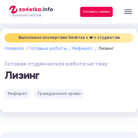
Данные, необходимые для качественного выполнения заказа
Оставить заявку
- МЫ ПОМОГАЕМ УЧИТЬСЯ ❤️
Выполнено экспертами Зачётки c ❤️ к студентам
Главная
Готовые работы
Реферат
Лизинг
Готовая студенческая работа на тему:
Лизинг
Реферат
Гражданское право