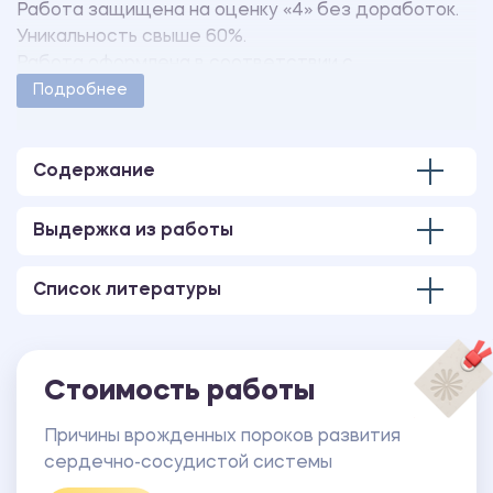
Работа защищена на оценку «4» без доработок.
Уникальность свыше 60%.
Работа оформлена в соответствии с
методическими указаниями учебного заведения.
Подробнее
Количество страниц - 19.
Содержание
Выдержка из работы
Список литературы
Стоимость работы
Причины врожденных пороков развития
сердечно-сосудистой системы