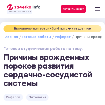
Данные, необходимые для качественного выполнения заказа
Оставить заявку
- МЫ ПОМОГАЕМ УЧИТЬСЯ ❤️
Выполнено экспертами Зачётки c ❤️ к студентам
Главная
Готовые работы
Реферат
Причины врожде
Готовая студенческая работа на тему:
Причины врожденных
пороков развития
сердечно-сосудистой
системы
Реферат
Патология