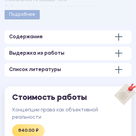
Уникальность свыше 70%.
Работа оформлена в соответствии с
методическими указаниями учебного заведения.
Подробнее
Количество страниц - 10.
Содержание
Выдержка из работы
Список литературы
Стоимость работы
Концепции права как объективной
реальности
840.00 ₽