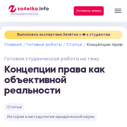
Данные, необходимые для качественного выполнения заказа
Оставить заявку
- МЫ ПОМОГАЕМ УЧИТЬСЯ ❤️
Выполнено экспертами Зачётки c ❤️ к студентам
Главная
Готовые работы
Статья
Концепции права 
Готовая студенческая работа на тему:
Концепции права как
объективной
реальности
Статья
История и методология юридической науки