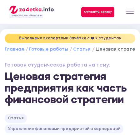
Данные, необходимые для качественного выполнения заказа
Оставить заявку
- МЫ ПОМОГАЕМ УЧИТЬСЯ ❤️
Выполнено экспертами Зачётки c ❤️ к студентам
Главная
Готовые работы
Статья
Ценовая стратеги
Готовая студенческая работа на тему:
Ценовая стратегия
предприятия как часть
финансовой стратегии
Статья
Управление финансами предприятий и корпораций