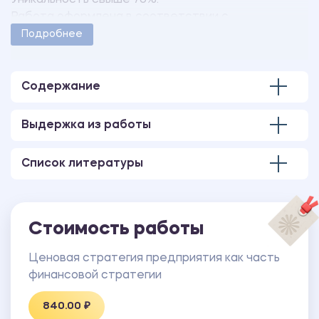
Уникальность свыше 70%.
Работа оформлена в соответствии с
методическими указаниями учебного заведения.
Подробнее
Количество страниц - 7.
Содержание
Выдержка из работы
Список литературы
Стоимость работы
Ценовая стратегия предприятия как часть
финансовой стратегии
840.00 ₽