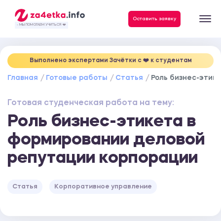
Данные, необходимые для качественного выполнения заказа
Оставить заявку
- МЫ ПОМОГАЕМ УЧИТЬСЯ ❤️
Выполнено экспертами Зачётки c ❤️ к студентам
Главная
Готовые работы
Статья
Роль бизнес-этик
Готовая студенческая работа на тему:
Роль бизнес-этикета в
формировании деловой
репутации корпорации
Статья
Корпоративное управление