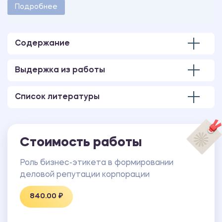
методическими указаниями учебного заведения.
Подробнее
Количество страниц - 4.
Содержание
Выдержка из работы
Список литературы
Стоимость работы
Роль бизнес-этикета в формировании
деловой репутации корпорации
840.00 ₽